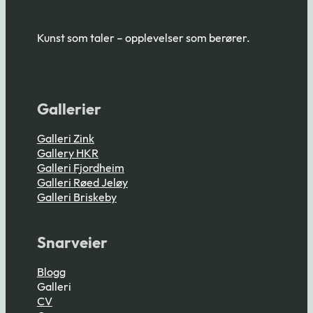
Kunst som taler – opplevelser som berører.
Følg oss på Facebook
Følg oss på Instagram
Gallerier
Galleri Zink
Gallery HKR
Galleri Fjordheim
Galleri Røed Jeløy
Galleri Briskeby
Snarveier
Blogg
Galleri
CV